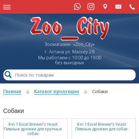
Зоомагазин «Zoo_City»
г. Астана
ул.
Маскеу
29
Мы работаем с 10:00 до 19:00
без выходных
Главная
Каталог продукции
Собаки
Собаки
8 in 1 Excel Brewer’s Yeast
8 in 1 Excel Brewer’s Yeast
Пивные дрожжи для крупных
Пивные дрожжи для собак
собак