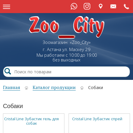
Зоомагазин «Zoo_City»
г. Астана
ул.
Маскеу
29
Мы работаем с 10:00 до 19:00
без выходных
Главная
Каталог продукции
Собаки
Собаки
Cristal Line Зубастик гель для
Cristal Line Зубастик спрей
собак