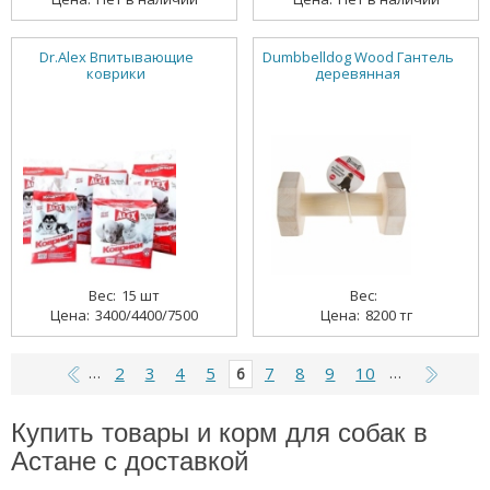
Dr.Alex Впитывающие
Dumbbelldog Wood Гантель
коврики
деревянная
15 шт
3400/4400/7500
8200 тг
2
3
4
5
7
8
9
10
…
6
…
Купить товары и корм для собак в
Астане с доставкой