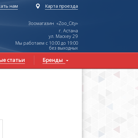
ать нам
Карта проезда
Зоомагазин «Zoo_City»
г. Астана
ул.
Маскеу
29
Мы работаем с 10:00 до 19:00
без выходных
ые статьи
Бренды