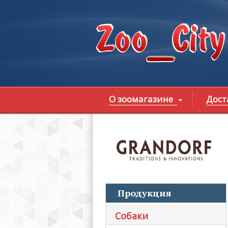
Перейти к основному содержанию
О зоомагазине
Дост
В
Продукция
Собаки