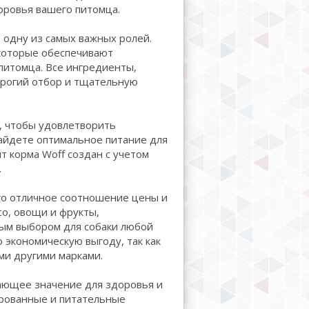
оровья вашего питомца.
 одну из самых важных ролей.
 которые обеспечивают
питомца. Все ингредиенты,
трогий отбор и тщательную
в, чтобы удовлетворить
найдете оптимальное питание для
т корма Woff создан с учетом
.
го отличное соотношение цены и
со, овощи и фрукты,
ным выбором для собаки любой
 экономическую выгоду, так как
ми другими марками.
ающее значение для здоровья и
ированные и питательные