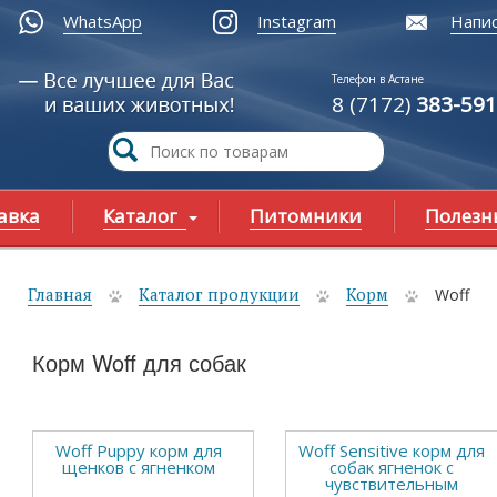
WhatsApp
Instagram
Напис
Телефон в Астане
8 (7172)
383-591
авка
Каталог
Питомники
Полезн
Главная
Каталог продукции
Корм
Woff
ы здесь
Корм Woff для собак
Woff Puppy корм для
Woff Sensitive корм для
щенков с ягненком
собак ягненок с
чувствительным