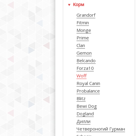
Корм
Grandorf
Fitmin
Monge
Prime
Clan
Gemon
Belcando
Forza10
Woff
Royal Canin
Probalance
Blitz
Bewi Dog
Dogland
Дилли
Четвероногий Гурман