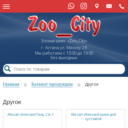
Зоомагазин «Zoo_City»
г. Астана
ул.
Маскеу
29
Мы работаем с 10:00 до 19:00
без выходных
Главная
Каталог продукции
Другое
Другое
Alezan (Алезан) Гель 2 в 1
Alezan (Алезан) крем для
суставов