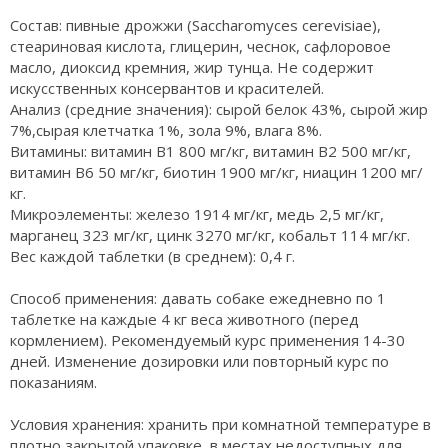
Состав: пивные дрожжи (Saccharomyces cerevisiae),
стеариновая кислота, глицерин, чеснок, сафлоровое
масло, диоксид кремния, жир тунца. Не содержит
искусственных консервантов и красителей.
Анализ (средние значения): сырой белок 43%, сырой жир
7%,сырая клетчатка 1%, зола 9%, влага 8%.
Витамины: витамин В1 800 мг/кг, витамин В2 500 мг/кг,
витамин В6 50 мг/кг, биотин 1900 мг/кг, ниацин 1200 мг/
кг.
Микроэлементы: железо 1914 мг/кг, медь 2,5 мг/кг,
марганец 323 мг/кг, цинк 3270 мг/кг, кобальт 114 мг/кг.
Вес каждой таблетки (в среднем): 0,4 г.
Способ применения: давать собаке ежедневно по 1
таблетке на каждые 4 кг веса животного (перед
кормлением). Рекомендуемый курс применения 14-30
дней. Изменение дозировки или повторный курс по
показаниям.
Условия хранения: хранить при комнатной температуре в
плотно закрытой упаковке, в местах недоступных для