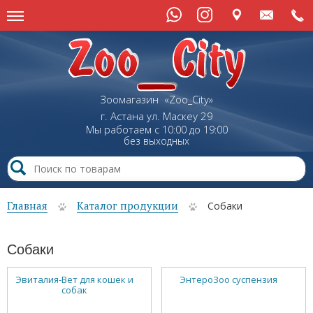
Зоомагазин «Zoo_City»
г. Астана
ул.
Маскеу
29
Мы работаем с 10:00 до 19:00
без выходных
Главная
Каталог продукции
Собаки
Собаки
Эвиталия-Вет для кошек и
ЭнтероЗоо суспензия
собак