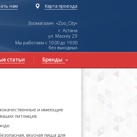
ать нам
Карта проезда
Зоомагазин «Zoo_City»
г. Астана
ул.
Маскеу
29
Мы работаем с 10:00 до 19:00
без выходных
ые статьи
Бренды
ококачественные и имеющие
 ваших питомцев.
анде.
езопасная, вкусная пища для