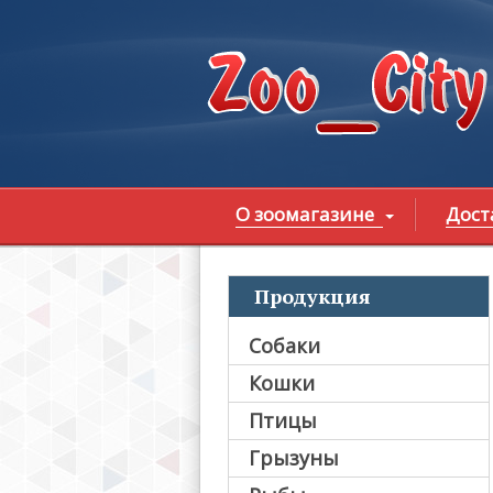
Перейти к основному содержанию
О зоомагазине
Дост
Продукция
В
Собаки
Кошки
Птицы
Грызуны