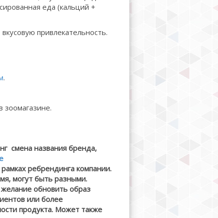
сированная еда (кальций +
вкусовую привлекательность.
м
.
 в зоомагазине.
инг смена названия бренда,
e
в рамках ребрендинга компании.
мя, могут быть разными.
 желание обновить образ
лиентов или более
ости продукта. Может также