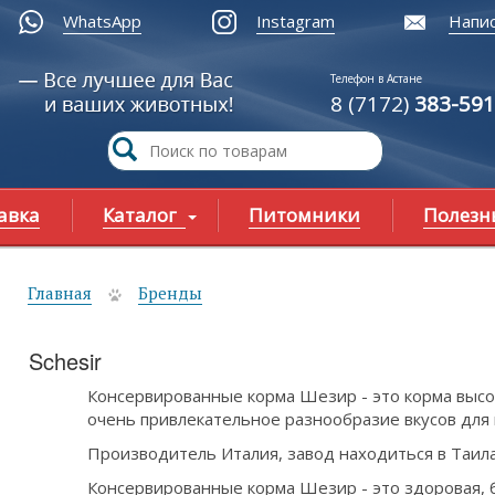
WhatsApp
Instagram
Напис
Телефон в Астане
8 (7172)
383-591
авка
Каталог
Питомники
Полезн
Главная
Бренды
ы здесь
Schesir
Консервированные корма Шезир - это корма выс
очень привлекательное разнообразие вкусов для
Производитель Италия, завод находиться в Таил
Консервированные корма Шезир - это здоровая, б