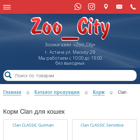
Зоомагазин «Zoo_City»
г. Астана
ул.
Маскеу
29
Мы работаем с 10:00 до 19:00
без выходных
Главная
Каталог продукции
Корм
Clan
Корм Clan для кошек
Clan CLASSIC Gurman
Clan CLASSIC Sensitive