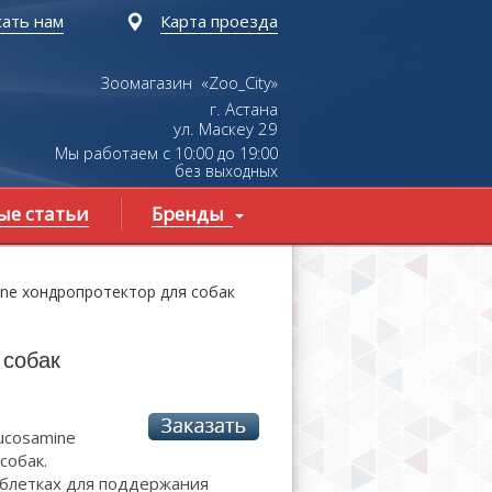
ать нам
Карта проезда
Зоомагазин «Zoo_City»
г. Астана
ул.
Маскеу
29
Мы работаем с 10:00 до 19:00
без выходных
ые статьи
Бренды
mine хондропротектор для собак
 собак
lucosamine
собак.
аблетках для поддержания