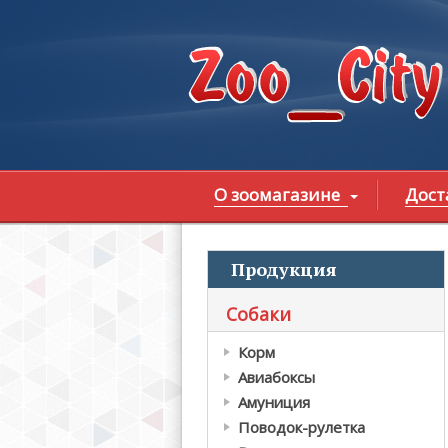
Перейти к основному содержанию
О зоомагазине
Дост
Продукция
В
Собаки
Корм
Авиабоксы
Амуниция
Поводок-рулетка