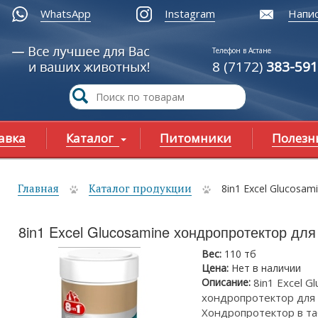
WhatsApp
Instagram
Напис
Телефон в Астане
8 (7172)
383-591
авка
Каталог
Питомники
Полезн
Главная
Каталог продукции
8in1 Excel Glucosa
ы здесь
8in1 Excel Glucosamine хондропротектор для
Вес:
110 тб
Цена:
Нет в наличии
Описание:
8in1 Excel G
хондропротектор для 
Хондропротектор в т