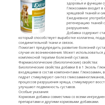
здоровья и функции с
Глюкозамин вxодит в 
хрящевой тканей и си
Ежедневное употpебл
регенерацию тканей с
разрушению.
Добавка содержит ста
который способствует выработке коллагена, под
соединительной ткани и связок.
Помогает предупредить развитие болезней суста
случае их возникновения. Может использоваться 
комплексной терапии болезней суставов.
Фармакологические (биологические) свойства:
Биологические свойства добавки 8 в 1 Эксель Гл
входящими в состав компонентами. Глюкозамин, 
гидрат стимулируют синтез гликозаминогликано
процессов разрушения хряща, стимулируют восст
улучшают подвижность суставов.
Особые указания:
Кормовая добавка совместима со всеми ингредие
препаратами и другими кормовыми добавками.