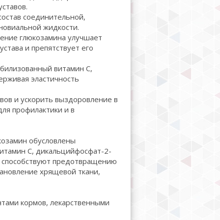
уставов.
состав соединительной,
новиальной жидкости.
ение глюкозамина улучшает
устава и препятствует его
билизованный витамин C,
держивая эластичность
вов и ускорить выздоровление в
для профилактики и в
юкозамин обусловлены
витамин С, дикальцийфосфат-2-
в, способствуют предотвращению
ановление хрящевой ткани,
нтами кормов, лекарственными