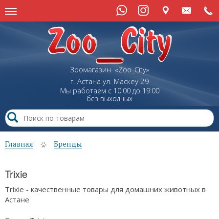
Зоомагазин «Zoo_City»
г. Астана
ул.
Маскеу
29
Мы работаем с 10:00 до 19:00
без выходных
Главная
Бренды
Trixie
Trixie - качественные товары для домашних животных в
Астане