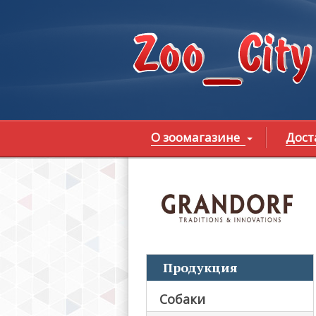
Перейти к основному содержанию
О зоомагазине
Дост
В
Продукция
Собаки