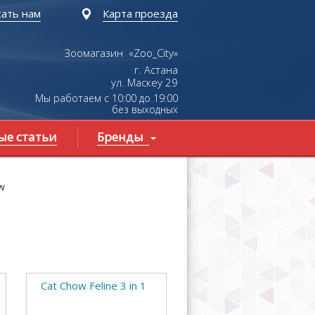
ать нам
Карта проезда
Зоомагазин «Zoo_City»
г. Астана
ул.
Маскеу
29
Мы работаем с 10:00 до 19:00
без выходных
ые статьи
Бренды
w
Cat Chow Feline 3 in 1