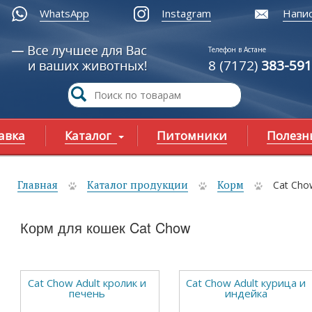
WhatsApp
Instagram
Напис
Телефон в Астане
8 (7172)
383-591
авка
Каталог
Питомники
Полезн
Главная
Каталог продукции
Корм
Cat Cho
ы здесь
Корм для кошек Cat Chow
Cat Chow Adult кролик и
Cat Chow Adult курица и
печень
индейка