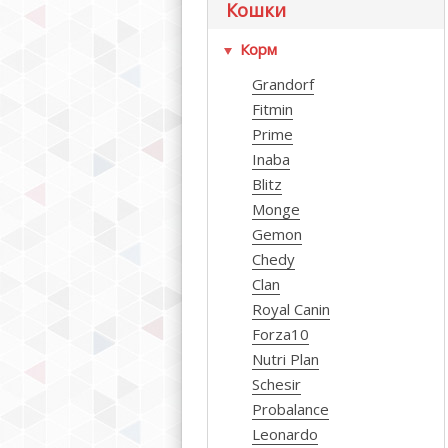
Кошки
Корм
Grandorf
Fitmin
Prime
Inaba
Blitz
Monge
Gemon
Chedy
Clan
Royal Canin
Forza10
Nutri Plan
Schesir
Probalance
Leonardo