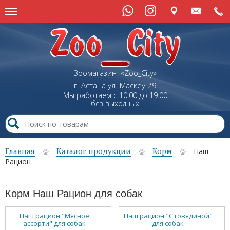
Зоомагазин «Zoo_City»
г. Астана
ул.
Маскеу
29
Мы работаем с 10:00 до 19:00
без выходных
Главная
Каталог продукции
Корм
Наш
Рацион
Корм Наш Рацион для собак
Наш рацион "Мясное
Наш рацион "С говядиной"
ассорти" для собак
для собак