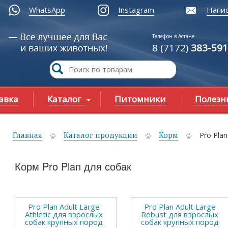
WhatsApp
Instagram
Напис
Телефон в Астане
8 (7172)
383-591
авка
Каталог
Питомники
Полезн
Главная
Каталог продукции
Корм
Pro Plan
ы здесь
Корм Pro Plan для собак
Pro Plan Adult Large
Pro Plan Adult Large
Athletic для взрослых
Robust для взрослых
собак крупных пород
собак крупных пород