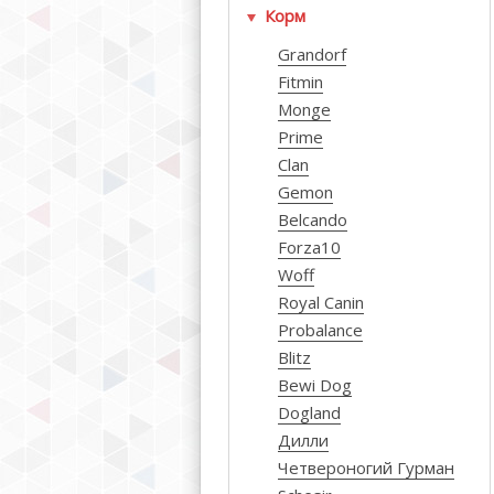
Корм
Grandorf
Fitmin
Monge
Prime
Clan
Gemon
Belcando
Forza10
Woff
Royal Canin
Probalance
Blitz
Bewi Dog
Dogland
Дилли
Четвероногий Гурман