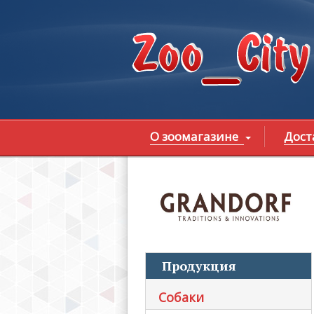
Перейти к основному содержанию
О зоомагазине
Дост
В
Продукция
Собаки