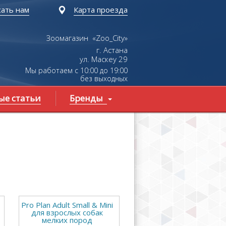
ать нам
Карта проезда
Зоомагазин «Zoo_City»
г. Астана
ул.
Маскеу
29
Мы работаем с 10:00 до 19:00
без выходных
ые статьи
Бренды
Pro Plan Adult Small & Mini
для взрослых собак
мелких пород