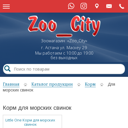
Зоомагазин «Zoo_City»
г. Астана
ул.
Маскеу
29
Мы работаем с 10:00 до 19:00
без выходных
Главная
Каталог продукции
Корм
Для
морских свинок
Корм для морских свинок
Little One Корм для морских
свинок