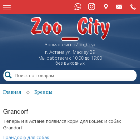
Зоомагазин «Zoo_City»
г. Астана
ул.
Маскеу
29
Мы работаем с 10:00 до 19:00
без выходных
Главная
Бренды
Grandorf
Теперь и в Астане появился корм для кошек и собак
Grandorf.
Грандорф для собак