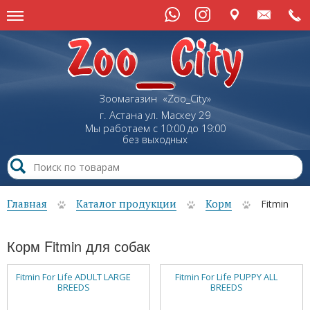
Зоомагазин «Zoo_City»
г. Астана
ул.
Маскеу
29
Мы работаем с 10:00 до 19:00
без выходных
Главная
Каталог продукции
Корм
Fitmin
Корм Fitmin для собак
Fitmin For Life ADULT LARGE
Fitmin For Life PUPPY ALL
BREEDS
BREEDS