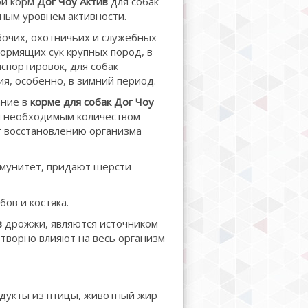
ой корм
Дог Чоу Актив
для собак
ным уровнем активности.
очих, охотничьих и служебных
кормящих сук крупных пород, в
спортировок, для собак
я, особенно, в зимний период.
ние в
корме для собак
Дог Чоу
ки необходимым количеством
т восстановлению организма
ммунитет, придают шерсти
ов и костяка.
в
дрожжи, являются источником
отворно влияют на весь организм
родукты из птицы, животный жир