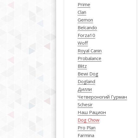
Prime
Clan
Gemon
Belcando
Forza10
Woff
Royal Canin
Probalance
Blitz
Bewi Dog
Dogland
Дилли
Четвероногий Гурман
Schesir
Наш Рацион
Dog Chow
Pro Plan
Farmina