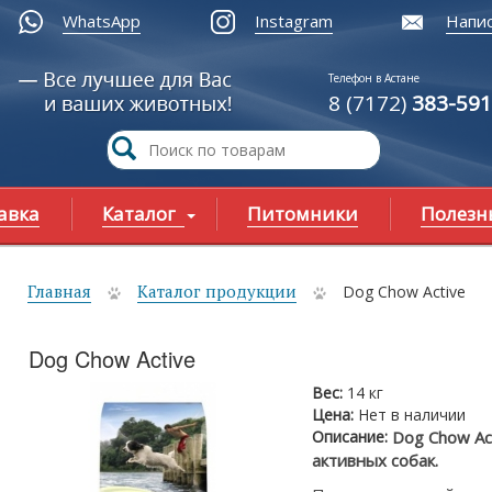
WhatsApp
Instagram
Напис
Телефон в Астане
8 (7172)
383-591
авка
Каталог
Питомники
Полезн
Главная
Каталог продукции
Dog Chow Active
ы здесь
Dog Chow Active
Вес:
14 кг
Цена:
Нет в наличии
Описание:
Dog Chow Ac
активных собак.