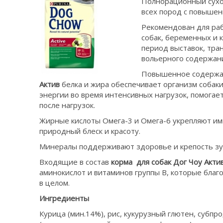
Полнорационный сух
всех пород с повышен
Рекомендован для раб
собак, беременных и 
период выставок, тран
вольерного содержани
Повышенное содержа
Актив
белка и жира обеспечивает организм соба
энергии во время интенсивных нагрузок, помогае
после нагрузок.
Жирные кислоты Омега-3 и Омега-6 укрепляют и
природный блеск и красоту.
Минералы поддерживают здоровье и крепость зуб
Входящие в состав
корма для собак
Дог Чоу Акти
аминокислот и витаминов группы В, которые благ
в целом.
Ингредиенты
Курица (мин.14%), рис, кукурузный глютен, субп