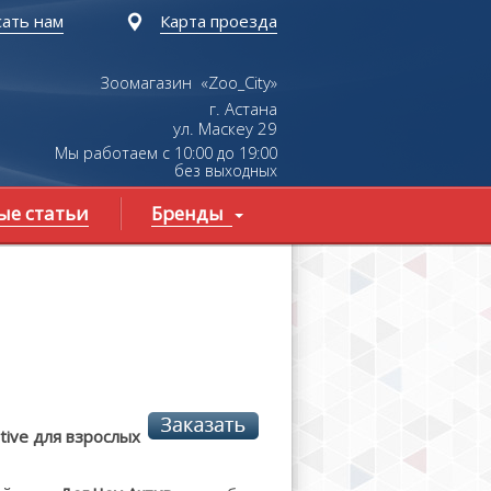
ать нам
Карта проезда
Зоомагазин «Zoo_City»
г. Астана
ул.
Маскеу
29
Мы работаем с 10:00 до 19:00
без выходных
ые статьи
Бренды
tive для взрослых