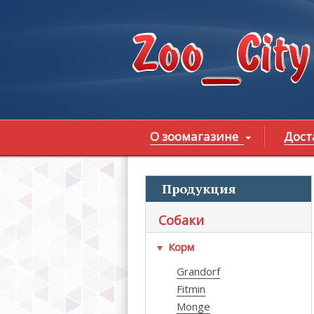
Перейти к основному содержанию
О зоомагазине
Дост
Продукция
В
Собаки
Корм
Grandorf
Fitmin
Monge