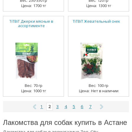
250-350 гр
120 гр
1700 тг
1300 тг
TiTBiT Джерки мясные в
TiTBiT Жевательный снек
ассортименте
70 гр
100 гр
1000 тг
Нет в наличии
1
3
4
5
6
7
2
Лакомства для собак купить в Астане
Лакомства для собак в зоомагазине Zoo_City.