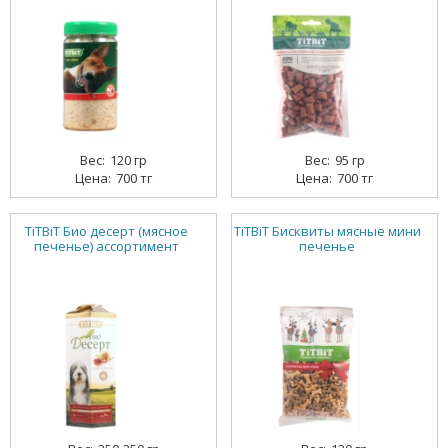
120 гр
95 гр
700 тг
700 тг
TiTBiT Био десерт (мясное
TiTBiT Бисквиты мясные мини
печенье) ассортимент
печенье