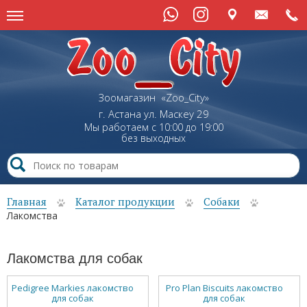
Зоомагазин «Zoo_City»
г. Астана
ул.
Маскеу
29
Мы работаем с 10:00 до 19:00
без выходных
Главная
Каталог продукции
Собаки
Лакомства
Лакомства для собак
Pedigree Markies лакомство
Pro Plan Biscuits лакомство
для собак
для собак