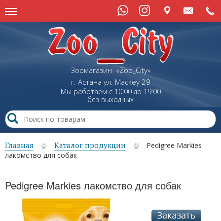
Зоомагазин «Zoo_City»
г. Астана
ул.
Маскеу
29
Мы работаем с 10:00 до 19:00
без выходных
Главная
Каталог продукции
Pedigree Markies
лакомство для собак
Pedigree Markies лакомство для собак