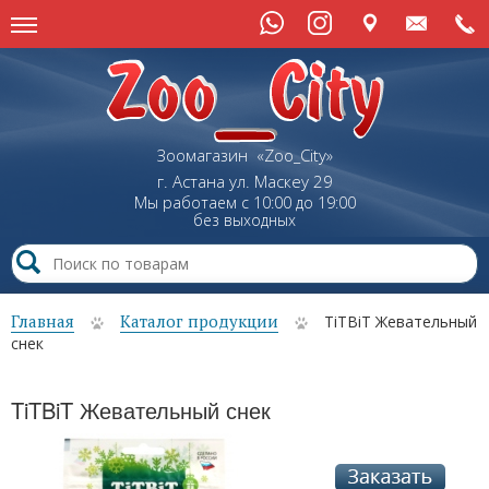
Зоомагазин «Zoo_City»
г. Астана
ул.
Маскеу
29
Мы работаем с 10:00 до 19:00
без выходных
Главная
Каталог продукции
TiTBiT Жевательный
снек
TiTBiT Жевательный снек