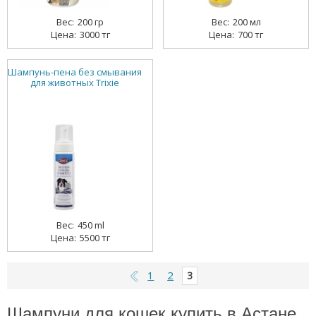
200 гр
200 мл
3000 тг
700 тг
Шампунь-пена без смывания
для животных Trixie
450 ml
5500 тг
1
2
3
Шампуни для кошек купить в Астане