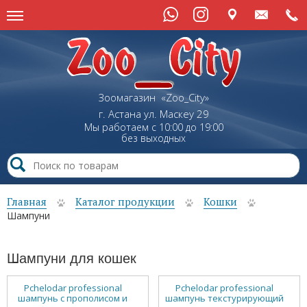
Зоомагазин «Zoo_City»
г. Астана
ул.
Маскеу
29
Мы работаем с 10:00 до 19:00
без выходных
Главная
Каталог продукции
Кошки
Шампуни
Шампуни для кошек
Pchelodar professional
Pchelodar professional
шампунь с прополисом и
шампунь текстурирующий