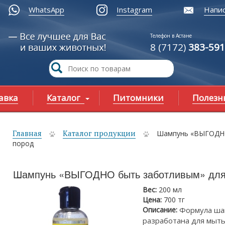
WhatsApp
Instagram
Напис
Телефон в Астане
8 (7172)
383-591
авка
Каталог
Питомники
Полезн
Главная
Каталог продукции
Шампунь «ВЫГОДНО
ы здесь
пород
Шампунь «ВЫГОДНО быть заботливым» для 
Вес:
200 мл
Цена:
700 тг
Описание:
Формула ша
разработана для мыть