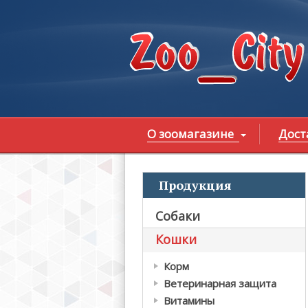
Перейти к основному содержанию
О зоомагазине
Дост
Продукция
В
Собаки
Кошки
Корм
Ветеринарная защита
Витамины