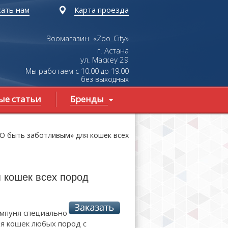
ать нам
Карта проезда
Зоомагазин «Zoo_City»
г. Астана
ул.
Маскеу
29
Мы работаем с 10:00 до 19:00
без выходных
ые статьи
Бренды
 быть заботливым» для кошек всех
кошек всех пород
мпуня специально
я кошек любых пород с