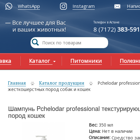
WhatsApp
Instagram
Напис
Телефон в Астане
8 (7172)
383-591
авка
Каталог
Питомники
Полезн
Главная
Каталог продукции
Pchelodar professi
ы здесь
жесткошерстных пород собак и кошек
Шампунь Pchelodar professional текстуриру
пород кошек
Вес:
350 мл
Цена:
Нет в наличии
Описание:
Средство з