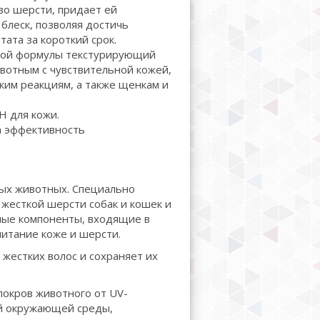
во шерсти, придает ей
блеск, позволяя достичь
ата за короткий срок.
нной формулы текстурирующий
вотным с чувствительной кожей,
ским реакциям, а также щенкам и
H для кожи.
а эффективность
ых животных. Специально
жесткой шерсти собак и кошек и
ьные компоненты, входящие в
питание коже и шерсти.
жестких волос и сохраняет их
окров животного от UV-
ий окружающей среды,