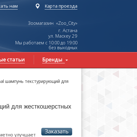
ать нам
Карта проезда
Зоомагазин «Zoo_City»
г. Астана
ул.
Маскеу
29
Мы работаем с 10:00 до 19:00
без выходных
ые статьи
Бренды
onal шампунь текстурирующий для
ющий для жесткошерстных
аметно улучшает