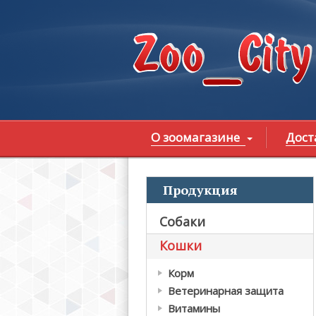
Перейти к основному содержанию
О зоомагазине
Дост
Продукция
В
Собаки
Кошки
Корм
Ветеринарная защита
Витамины