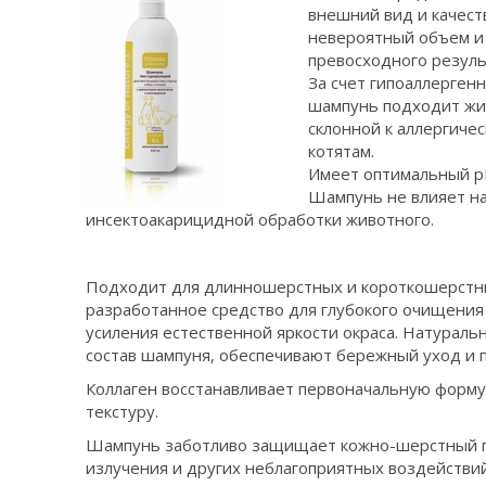
внешний вид и качест
невероятный объем и 
превосходного результ
За счет гипоаллерге
шампунь подходит жи
склонной к аллергиче
котятам.
Имеет оптимальный p
Шампунь не влияет н
инсектоакарицидной обработки животного.
Подходит для длинношерстных и короткошерстн
разработанное средство для глубокого очищения 
усиления естественной яркости окраса. Натурал
состав шампуня, обеспечивают бережный уход и 
Коллаген восстанавливает первоначальную форму 
текстуру.
Шампунь заботливо защищает кожно-шерстный п
излучения и других неблагоприятных воздейств