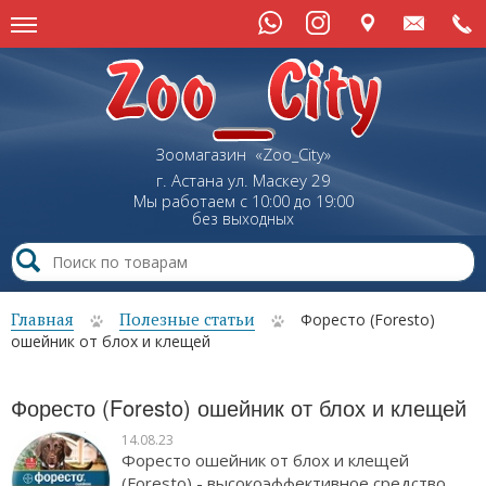
Зоомагазин «Zoo_City»
г. Астана
ул.
Маскеу
29
Мы работаем с 10:00 до 19:00
без выходных
Главная
Полезные статьи
Форесто (Foresto)
ошейник от блох и клещей
Форесто (Foresto) ошейник от блох и клещей
14.08.23
Форесто ошейник от блох и клещей
(Foresto) - высокоэффективное средство