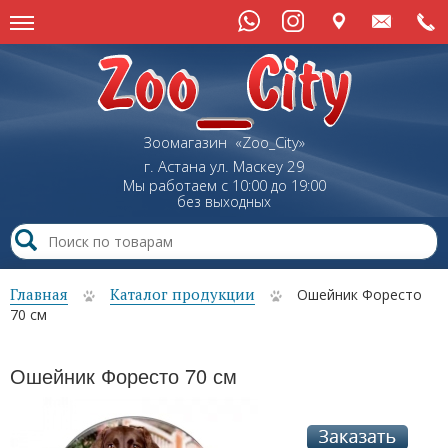
Зоомагазин «Zoo_City»
г. Астана
ул.
Маскеу
29
Мы работаем с 10:00 до 19:00
без выходных
Главная
Каталог продукции
Ошейник Форесто
70 см
Ошейник Форесто 70 см