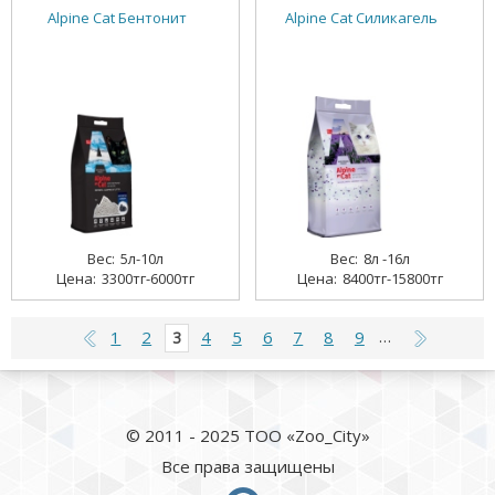
Alpine Cat Бентонит
Alpine Cat Силикагель
5л-10л
8л -16л
3300тг-6000тг
8400тг-15800тг
1
2
4
5
6
7
8
9
3
…
© 2011 - 2025 ТОО «Zoo_City»
Все права защищены
whatsapp