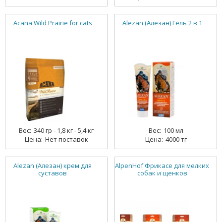
Acana Wild Prairie for cats
Alezan (Алезан) Гель 2 в 1
340 гр - 1,8 кг - 5,4 кг
100 мл
Нет поставок
4000 тг
Alezan (Алезан) крем для
AlpenHof Фрикасе для мелких
суставов
собак и щенков