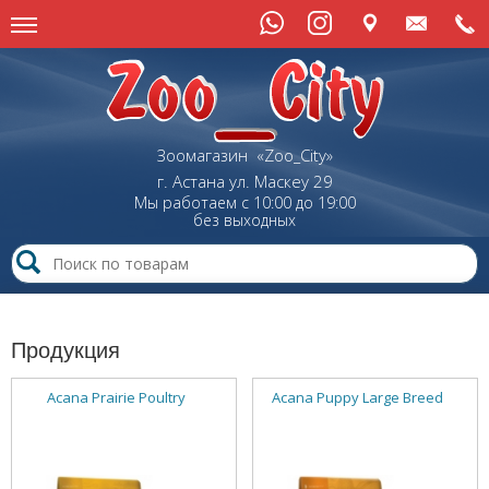
Зоомагазин «Zoo_City»
г. Астана
ул.
Маскеу
29
Мы работаем с 10:00 до 19:00
без выходных
Продукция
Acana Prairie Poultry
Acana Puppy Large Breed