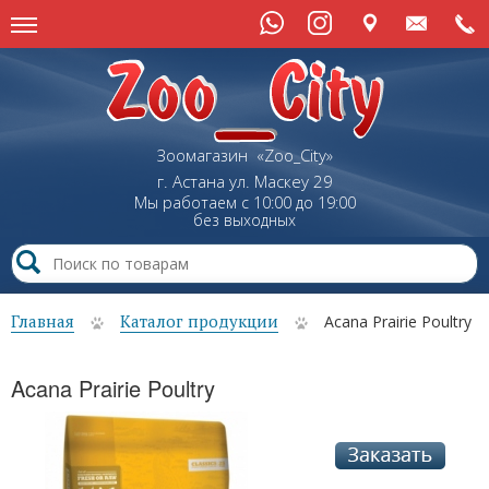
Зоомагазин «Zoo_City»
г. Астана
ул.
Маскеу
29
Мы работаем с 10:00 до 19:00
без выходных
Главная
Каталог продукции
Acana Prairie Poultry
Acana Prairie Poultry