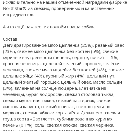
исключительно на нашей отмеченной наградами фабрике
NorthStar® из свежих, проверенных и качественных
ингредиентов.
А что ещё важнее, их полюбит ваша собака!
Состав
Дегидратированное мясо цыплёнка (25%), резаный овёс
(23%), свежее мясо цыплёнка без костей (5%), свежие
куриные внутренности (печень, сердце, почки) — 5%,
красная чечевица, цельный зелёный горошек, зелёная
чечевица, свежее мясо индейки без костей (4%), свежие
цельные яйца (4%), куриный жир (4%), цельный нут,
цельный жёлтый горошек, цельный овёс, масло сельди
(3%), вяленная на солнце люцерна, клетчатка из
чечевицы, бурая водоросль, свежая столовая тыква,
свежая мускатная тыква, свежий пастернак, свежая
листовая капуста, свежий шпинат, свежая цельная
морковь, свежие яблоки сорта «Ред Делишес», свежая
груша сорта «Бартлетт», сублимированная куриная
печень (0,1%), соль, свежая клюква, свежая черника,