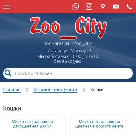
Зоомагазин «Zoo_City»
г. Астана
ул.
Маскеу
29
Мы работаем с 10:00 до 19:00
без выходных
Главная
Каталог продукции
Кошки
Кошки
Миска нескользящая
Миска нескользящая
двухцветная 900 мл
цветная в ассортименте