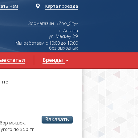
ать нам
Карта проезда
Зоомагазин «Zoo_City»
г. Астана
ул.
Маскеу
29
Мы работаем с 10:00 до 19:00
без выходных
ые статьи
Бренды
енте
бор мышек,
угого по 350 тг