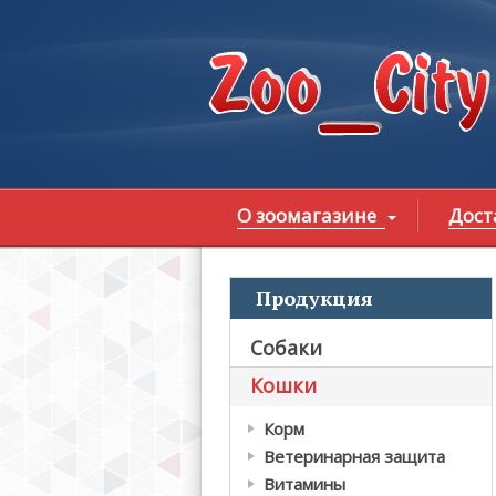
Перейти к основному содержанию
О зоомагазине
Дост
Продукция
В
Собаки
Кошки
Корм
Ветеринарная защита
Витамины