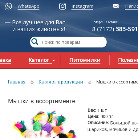
WhatsApp
Instagram
Напис
Телефон в Астане
8 (7172)
383-591
авка
Каталог
Питомники
Полезн
Главная
Каталог продукции
Мышки в ассортим
ы здесь
Мышки в ассортименте
Вес:
1 шт
Цена:
400 тг
Описание:
Большой вы
шариков, мячиков и др