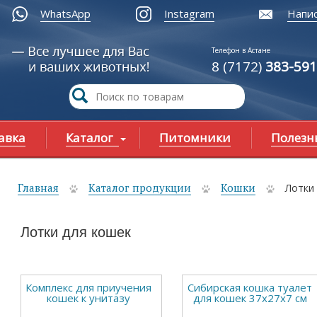
WhatsApp
Instagram
Напис
Телефон в Астане
8 (7172)
383-591
авка
Каталог
Питомники
Полезн
Главная
Каталог продукции
Кошки
Лотки
ы здесь
Лотки для кошек
Комплекс для приучения
Сибирская кошка туалет
кошек к унитазу
для кошек 37х27х7 см