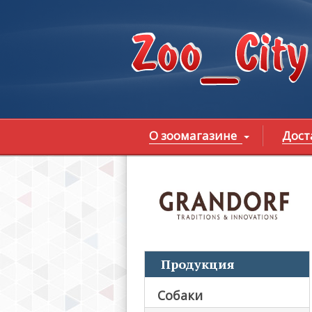
Перейти к основному содержанию
О зоомагазине
Дост
В
Продукция
Собаки