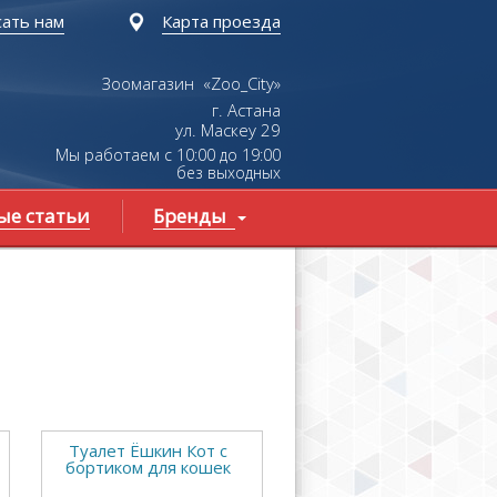
ать нам
Карта проезда
Зоомагазин «Zoo_City»
г. Астана
ул.
Маскеу
29
Мы работаем с 10:00 до 19:00
без выходных
ые статьи
Бренды
Туалет Ёшкин Кот с
бортиком для кошек