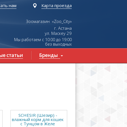
ать нам
Карта проезда
Зоомагазин «Zoo_City»
г. Астана
ул.
Маскеу
29
Мы работаем с 10:00 до 19:00
без выходных
ые статьи
Бренды
SCHESIR (Шезир) -
влажный корм для кошек
с Тунцом в Желе