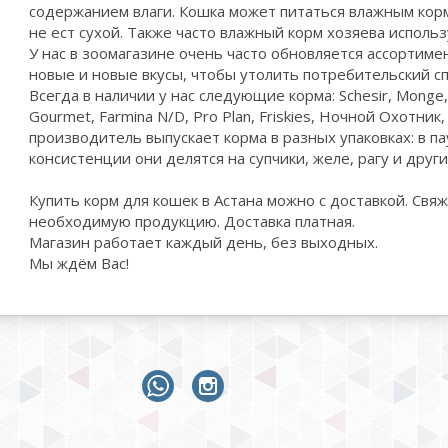
содержанием влаги. Кошка может питаться влажным корм
не ест сухой. Также часто влажный корм хозяева использ
У нас в зоомагазине очень часто обновляется ассортиме
новые и новые вкусы, чтобы утолить потребительский сп
Всегда в наличии у нас следующие корма: Schesir, Monge, G
Gourmet, Farmina N/D, Pro Plan, Friskies, Ночной Охотник
производитель выпускает корма в разных упаковках: в па
консистенции они делятся на супчики, желе, рагу и друг
Купить корм для кошек в Астана можно с доставкой. Свяж
необходимую продукцию. Доставка платная.
Магазин работает каждый день, без выходных.
Мы ждём Вас!
whatsapp
instagram