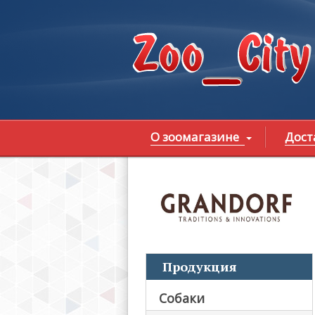
Перейти к основному содержанию
О зоомагазине
Дост
В
Продукция
Собаки