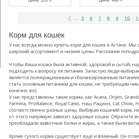
220 тг
400 тг
5
6
7
8
9
10
1
…
Страницы
Корм для кошек
У нас всегда можно купить корм для кошек в Астане. Мы
широкий ассортимент и низкие цены. Расскажем поподро
Чтобы Ваша кошка была активной, здоровой и сытой, на
подходить к вопросу её питания. Зачастую люди выбираю
является полнорационным и сбалансированным питанием
стать основным питанием для кошки, не требующим ника
конечно же).
У нас представлены такие корма, как: Acana, Orijen, Grandor
Farmina, ProBalance, Royal Canin, Наш Рацион, Cat Chow, 
соответственно разные цены. Выбирая кошачий корм, не
от этого напрямую зависит здоровье кошки. Обратите в
преобладали животные белки и жиры, а также были вит
Кроме сухого корма существует ещё и влажный. Он отли