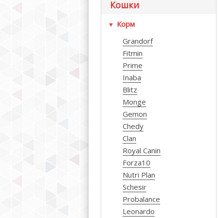
Кошки
Корм
Grandorf
Fitmin
Prime
Inaba
Blitz
Monge
Gemon
Chedy
Clan
Royal Canin
Forza10
Nutri Plan
Schesir
Probalance
Leonardo