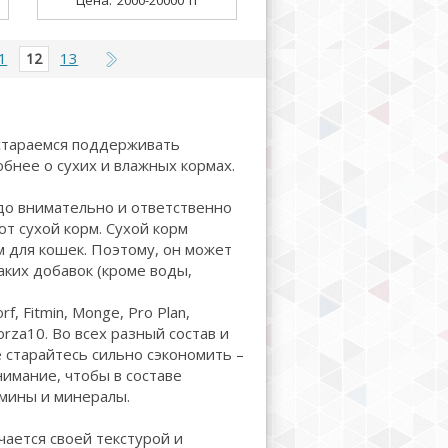
2000-20000 тг
1
13
12
 стараемся поддерживать
бнее о сухих и влажных кормах.
до внимательно и ответственно
т сухой корм. Сухой корм
 для кошек. Поэтому, он может
ких добавок (кроме воды,
f, Fitmin, Monge, Pro Plan,
Forza10. Во всех разный состав и
 старайтесь сильно сэкономить –
нимание, чтобы в составе
амины и минералы.
чается своей текстурой и