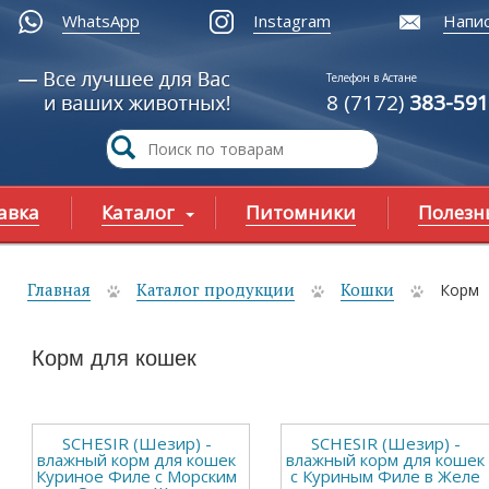
WhatsApp
Instagram
Напис
Телефон в Астане
8 (7172)
383-591
авка
Каталог
Питомники
Полезн
Главная
Каталог продукции
Кошки
Корм
ы здесь
Корм для кошек
SCHESIR (Шезир) -
SCHESIR (Шезир) -
влажный корм для кошек
влажный корм для кошек
Куриное Филе с Морским
с Куриным Филе в Желе