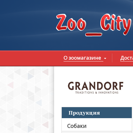
Перейти к основному содержанию
О зоомагазине
Дост
В
Продукция
Собаки