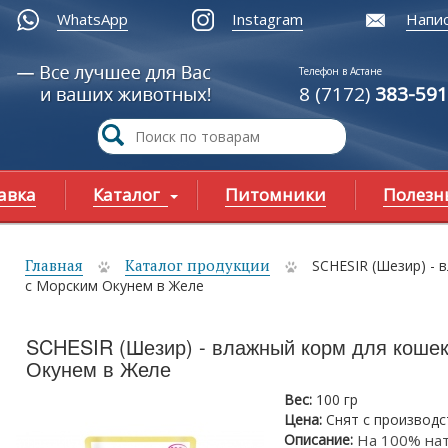
WhatsApp
Instagram
Напис
Телефон в Астане
8 (7172)
383-591
авка
Каталог
Питомники
Полезн
Главная
Каталог продукции
SCHESIR (Шезир) - 
ы здесь
с Морским Окунем в Желе
SCHESIR (Шезир) - влажный корм для коше
Окунем в Желе
Вес:
100 гр
Цена:
Снят с производс
Описание:
На 100% на