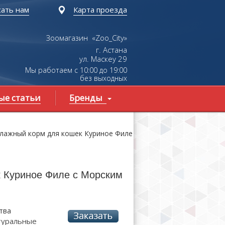
ать нам
Карта проезда
Зоомагазин «Zoo_City»
г. Астана
ул.
Маскеу
29
Мы работаем с 10:00 до 19:00
без выходных
ые статьи
Бренды
влажный корм для кошек Куриное Филе
к Куриное Филе с Морским
тва
туральные