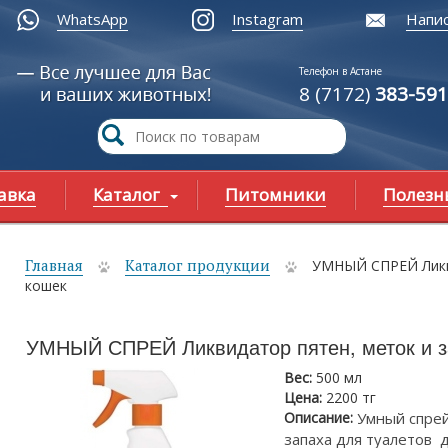
WhatsApp
Instagram
Напис
Телефон в Астане
8 (7172)
383-591
авка
Каталог
Питомники
Полезн
Главная
Каталог продукции
УМНЫЙ СПРЕЙ Ликви
ы здесь
кошек
УМНЫЙ СПРЕЙ Ликвидатор пятен, меток и з
Вес:
500 мл
Цена:
2200 тг
Описание:
Умный спре
запаха для туалетов 