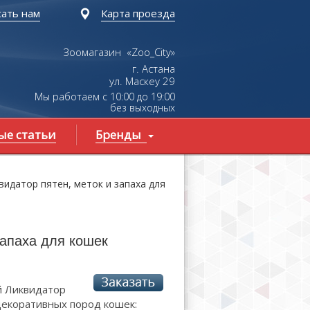
ать нам
Карта проезда
Зоомагазин «Zoo_City»
г. Астана
ул.
Маскеу
29
Мы работаем с 10:00 до 19:00
без выходных
ые статьи
Бренды
датор пятен, меток и запаха для
апаха для кошек
й Ликвидатор
декоративных пород кошек: