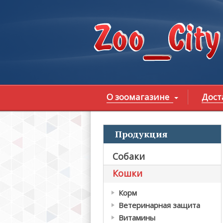
Перейти к основному содержанию
О зоомагазине
Дост
Продукция
В
Собаки
Кошки
Корм
Ветеринарная защита
Витамины