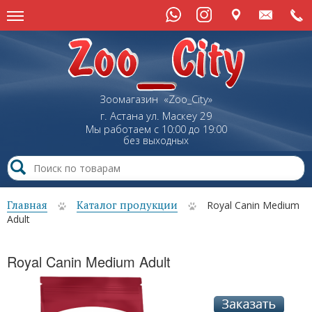
Зоомагазин «Zoo_City»
г. Астана
ул.
Маскеу
29
Мы работаем с 10:00 до 19:00
без выходных
Главная
Каталог продукции
Royal Canin Medium
Adult
Royal Canin Medium Adult