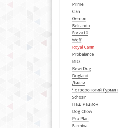
Prime
Clan
Gemon
Belcando
Forza10
Woff
Royal Canin
Probalance
Blitz
Bewi Dog
Dogland
Дилли
Четвероногий Гурман
Schesir
Наш Рацион
Dog Chow
Pro Plan
Farmina