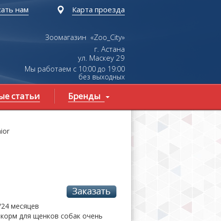
ать нам
Карта проезда
Зоомагазин «Zoo_City»
г. Астана
ул.
Маскеу
29
Мы работаем с 10:00 до 19:00
без выходных
ые статьи
Бренды
ior
/24 месяцев
корм для щенков собак очень