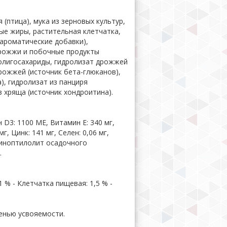
птица), мука из зерновых культур,
ые жиры, растительная клетчатка,
ароматические добавки),
дрожжи и побочные продукты
олигосахариды, гидролизат дрожжей
рожжей (источник бета-глюканов),
), гидролизат из панциря
з хряща (источник хондроитина).
D3: 1100 ME, Витамин E: 340 мг,
мг, Цинк: 141 мг, Ceлeн: 0,06 мг,
Клиноптилолит осадочного
.
1 % - Клетчатка пищевая: 1,5 % -
пенью усвояемости.