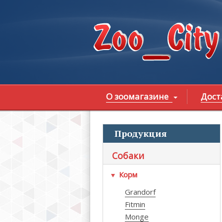
Перейти к основному содержанию
О зоомагазине
Дост
Продукция
В
Собаки
Корм
Grandorf
Fitmin
Monge