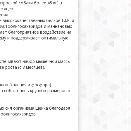
взрослой собаки более 45 кг) в
есяцев.
ения
высококачественных белков L.I.P, а
руктоолигосахаридов и маннановых
ает благоприятное воздействие на
ему и поддерживает оптимальную
еспечивают набор мышечной массы
 роста (с 8 месяцев).
лов (кальция и фосфора)
в собак очень крупных размеров в
 сил организма щенка благодаря
ноолигосахаридов.