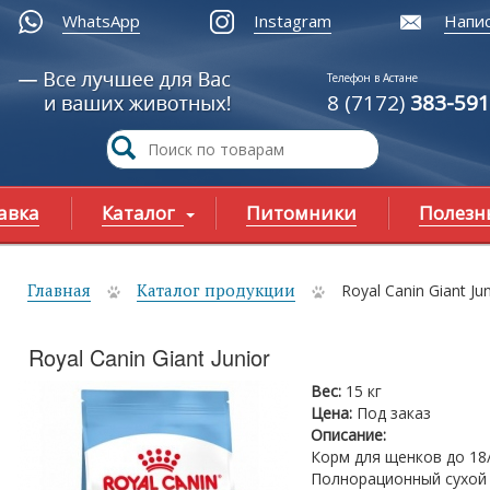
WhatsApp
Instagram
Напис
Телефон в Астане
8 (7172)
383-591
авка
Каталог
Питомники
Полезн
Главная
Каталог продукции
Royal Canin Giant Jun
ы здесь
Royal Canin Giant Junior
Вес:
15 кг
Цена:
Под заказ
Описание:
Корм для щенков до 18
Полнорационный сухой 