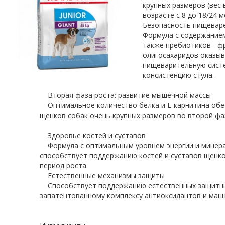
крупных размеров (вес 
возрасте с 8 до 18/24 м
Безопасность пищевар
Формула с содержанием 
также пребиотиков - ф
олигосахаридов оказыв
пищеварительную сист
консистенцию стула.
Вторая фаза роста: развитие мышечной массы
Оптимальное количество белка и L-карнитина об
щенков собак очень крупных размеров во второй фазе
Здоровье костей и суставов
Формула с оптимальным уровнем энергии и минера
способствует поддержанию костей и суставов щенко
период роста.
Естественные механизмы защиты
Способствует поддержанию естественных защитных
запатентованному комплексу антиоксидантов и ман