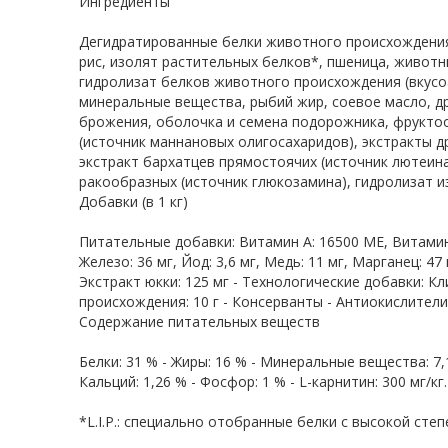
Ингредиенты
Дегидратированные белки животного происхождения (
рис, изолят растительных белков*, пшеница, животн
гидролизат белков животного происхождения (вкусо
минеральные вещества, рыбий жир, соевое масло, 
брожения, оболочка и семена подорожника, фрукто
(источник мaннановых олигосахаридов), экстракты д
экстракт бархатцев прямостоячих (источник лютеина
ракообразных (источник глюкозамина), гидролизат и
Добавки (в 1 кг)
Питательные добавки: Витамин A: 16500 ME, Витамин 
Железо: 36 мг, Йод: 3,6 мг, Медь: 11 мг, Марганец: 47 
Экстракт юкки: 125 мг - Технологические добавки: 
происхождения: 10 г - Консерванты - Антиокислители
Содержание питательных веществ
Белки: 31 % - Жиры: 16 % - Минеральные вещества: 7,
Кальций: 1,26 % - Фосфор: 1 % - L-карнитин: 300 мг/кг.
*L.I.P.: специально отобранные белки с высокой сте