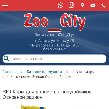
Зоомагазин «Zoo_City»
г. Астана
ул.
Маскеу
29
Мы работаем с 10:00 до 19:00
без выходных
Главная
Каталог продукции
RIO Корм для
волнистых попугайчиков Основной рацион
RIO Корм для волнистых попугайчиков
Основной рацион