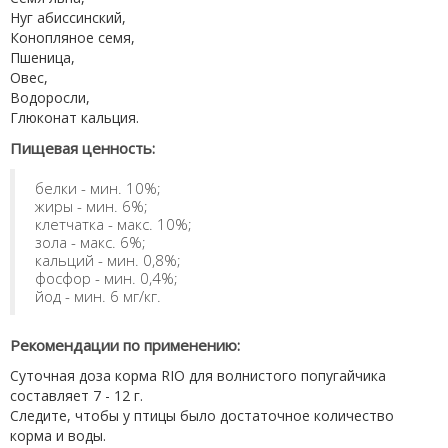
Нуг абиссинский,
Конопляное семя,
Пшеница,
Овес,
Водоросли,
Глюконат кальция.
Пищевая ценность:
белки - мин. 10%;
жиры - мин. 6%;
клетчатка - макс. 10%;
зола - макс. 6%;
кальций - мин. 0,8%;
фосфор - мин. 0,4%;
йод - мин. 6 мг/кг.
Рекомендации по применению:
Суточная доза корма RIO для волнистого попугайчика
составляет 7 - 12 г.
Следите, чтобы у птицы было достаточное количество
корма и воды.