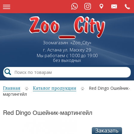
Зоомагазин «Zoo_City»
г. Астана
ул.
Маскеу
29
Мы работаем с 10:00 до 19:00
без выходных
Главная
Каталог продукции
Red Dingo Ошейник-
мартингейл
Red Dingo Ошейник-мартингейл