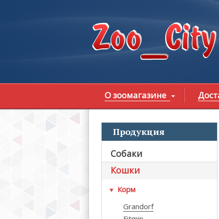
Перейти к основному содержанию
О зоомагазине
Дост
Продукция
В
Собаки
Кошки
Корм
Grandorf
Fitmin