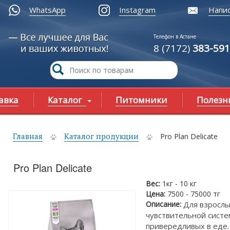
WhatsApp
Instagram
Напис
Телефон в Астане
8 (7172)
383-591
авка
Каталог
Питомники
Полезн
Главная
Каталог продукции
Pro Plan Delicate
ы здесь
Pro Plan Delicate
Вес:
1кг - 10 кг
Цена:
7500 - 75000 тг
Описание:
Для взрослы
чувствительной сист
привередливых в еде.