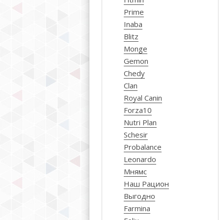
Prime
Inaba
Blitz
Monge
Gemon
Chedy
Clan
Royal Canin
Forza10
Nutri Plan
Schesir
Probalance
Leonardo
Мнямс
Наш Рацион
Выгодно
Farmina