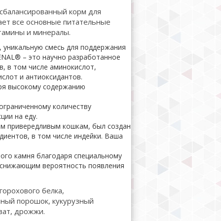
 сбалансированный корм для
ает все основные питательные
тамины и минералы.
 уникальную смесь для поддержания
ENAL® – это научно разработанное
в, в том числе аминокислот,
слот и антиоксидантов.
ря высокому содержанию
ограниченному количеству
ции на еду.
ым привередливым кошкам, был создан
диентов, в том числе индейки. Ваша
ного камня благодаря специальному
о снижающим вероятность появления
 горохового белка,
чный порошок, кукурузный
зат, дрожжи.