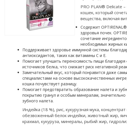
PRO PLAN® Delicate –
кошек, который сочет
вещества, включая ви
Содержит OPTIRENAL®,
здоровья почек. OPTIR
сочетание ингредиенто
необходимых жирных ки
Поддерживает здоровье иммунной системы благода
антиоксидантов, таких как витамины C и E.
Помогает улучшить переносимость пищи благодаря 
источников белка, что снижает риск негативной реак
Замечательный вкус, который понравится даже сам
специалистами на основе высококачественных ингре
кошка почувствует разницу.
Помогает предотвратить образование налета и зуб
покрытию гранул и особым минералам, значительн
зубного налета.
Индейка (18 %), рис, кукурузная мука, концентрат
обезвоженный белок индейки, животный жир, яи
крахмал, кукуруза, минералы, рыбий жир, гидроли