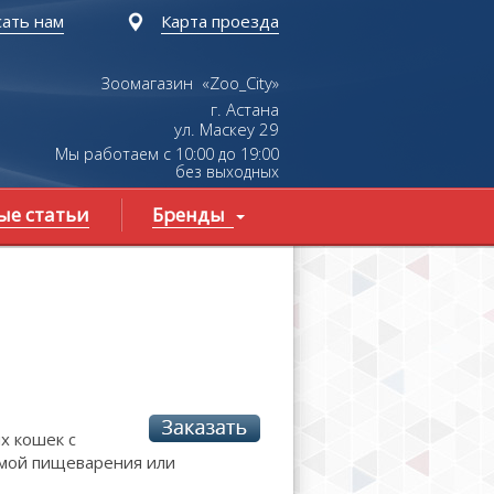
ать нам
Карта проезда
Зоомагазин «Zoo_City»
г. Астана
ул.
Маскеу
29
Мы работаем с 10:00 до 19:00
без выходных
ые статьи
Бренды
х кошек с
емой пищеварения или