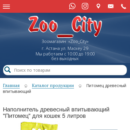
Зоомагазин «Zoo_City»
г. Астана
ул.
Маскеу
29
Мы работаем с 10:00 до 19:00
без выходных
Главная
Каталог продукции
Питомец древесный
впитывающий
Наполнитель древесный впитывающий
"Питомец" для кошек 5 литров