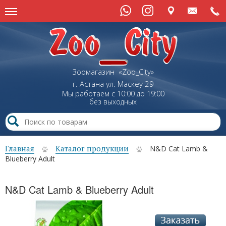
Зоомагазин «Zoo_City»
г. Астана
ул.
Маскеу
29
Мы работаем с 10:00 до 19:00
без выходных
Главная
Каталог продукции
N&D Cat Lamb &
Blueberry Adult
N&D Cat Lamb & Blueberry Adult