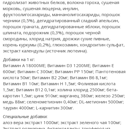
гидролизат животных белков, волокна гороха, сушеная
морковь, сушеная люцерна, инулин,
фруктоолигосахариды, маннанолигосахариды, порошок
черники (0,5%), дегидратированный сладкий апельсин,
порошок граната, дегидратированные яблоки, порошок
шпината, подорожник (0,3%), порошок черной
смородины, хлорид натрия, дрожжи сухие пивные,
корень куркумы (0,2%), глюкозамин, хондроитин сульфат,
экстракт календулы (источник лютеина).
Добавки на 1 кг:
Витамин А 18000МЕ; Витамин D3 1200МЕ; Витамин Е
600мг; Витамин С 300мг; Витамин РР 150мг; Пантотеновая
кислота 50мг; Витамин В2 20мг; Витамин В6 8,1мг;
Витамин В1 10мг; Витамин Н 1,5мг; Фолиевая кислота
1,5мг; Витамин В12 0,1мг; холина хлорид 2500мг; бета-
каротин 1,5мг; цинк 910мг; марганец 380мг; железо 250мг;
медь 88мг; селенометионин 0,40мг; DL-метионин 5000мг;
таурин 4000мг; L-карнитин 300мг.
Специальные добавки:
алоэ вера экстракт 1000мг; экстракт зеленого чая 100мг;
Экстракт розмарина. Антиоксиданты: токоферол из