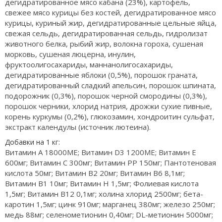
дегидратированное мясо кабана (23%), картофель,
свежее мясо курицы без костей, дегидратированное мясо
курицы, куриный жир, дегидратированные цельные яйца,
свежая сельдь, дегидратированная сельдь, гидролизат
животного белка, рыбий жир, волокна гороха, сушеная
морковь, сушеная люцерна, инулин,
фруктоолигосахариды, маннанолигосахариды,
дегидратированные яблоки (0,5%), порошок граната,
дегидратированный сладкий апельсин, порошок шпината,
подорожник (0,3%), порошок черной смородины (0,3%),
порошок черники, хлорид натрия, дрожжи сухие пивные,
корень куркумы (0,2%), глюкозамин, хондроитин сульфат,
экстракт календулы (источник лютеина).
Добавки на 1 кг:
Витамин А 18000МЕ; Витамин D3 1200МЕ; Витамин Е
600мг; Витамин С 300мг; Витамин РР 150мг; Пантотеновая
кислота 50мг; Витамин В2 20мг; Витамин В6 8,1мг;
Витамин В1 10мг; Витамин Н 1,5мг; Фолиевая кислота
1,5мг; Витамин В12 0,1мг; холина хлорид 2500мг; бета-
каротин 1,5мг; цинк 910мг; марганец 380мг; железо 250мг;
медь 88мг; селенометионин 0,40мг; DL-метионин 5000мг;