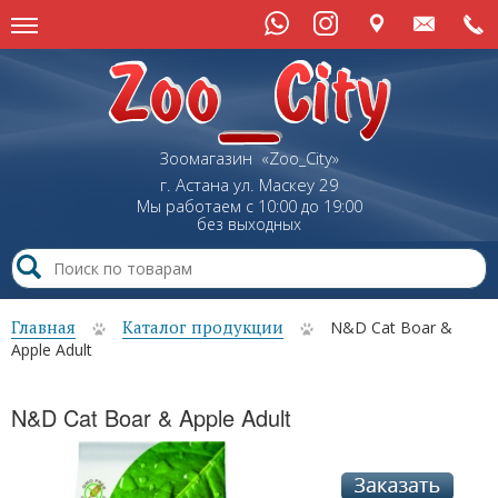
Зоомагазин «Zoo_City»
г. Астана
ул.
Маскеу
29
Мы работаем с 10:00 до 19:00
без выходных
Главная
Каталог продукции
N&D Cat Boar &
Apple Adult
N&D Cat Boar & Apple Adult