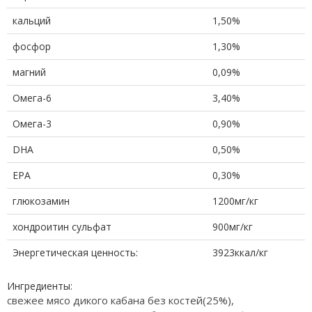
кальций
1,50%
фосфор
1,30%
магний
0,09%
Омега-6
3,40%
Омега-3
0,90%
DHA
0,50%
EPA
0,30%
глюкозамин
1200мг/кг
хондроитин сульфат
900мг/кг
Энергетическая ценность:
3923ккал/кг
Ингредиенты:
свежее мясо дикого кабана без костей(25%),