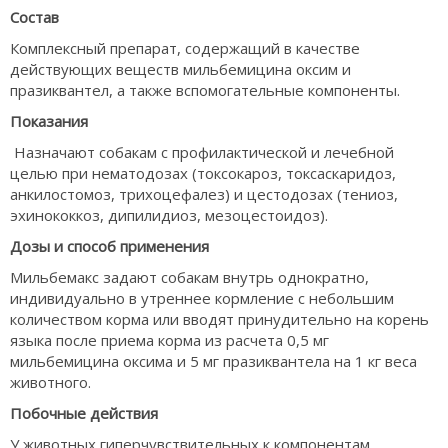
Состав
Комплексный препарат, содержащий в качестве
действующих веществ мильбемицина оксим и
празиквантел, а также вспомогательные компоненты.
Показания
Назначают собакам с профилактической и лечебной
целью при нематодозах (токсокароз, токсаскаридоз,
анкилостомоз, трихоцефалез) и цестодозах (тениоз,
эхинококкоз, дипилидиоз, мезоцестоидоз).
Дозы и способ применения
Мильбемакс задают собакам внутрь однократно,
индивидуально в утреннее кормление с небольшим
количеством корма или вводят принудительно на корень
языка после приема корма из расчета 0,5 мг
мильбемицина оксима и 5 мг празиквантела на 1 кг веса
животного.
Побочные действия
У животных гиперчувствительных к компонентам