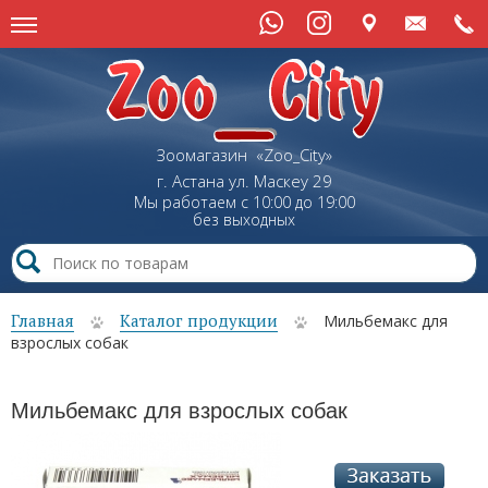
Зоомагазин «Zoo_City»
г. Астана
ул.
Маскеу
29
Мы работаем с 10:00 до 19:00
без выходных
Главная
Каталог продукции
Мильбемакс для
взрослых собак
Мильбемакс для взрослых собак