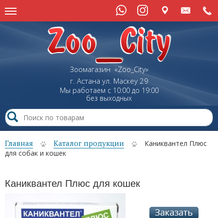
Зоомагазин «Zoo_City»
г. Астана
ул.
Маскеу
29
Мы работаем с 10:00 до 19:00
без выходных
Главная
Каталог продукции
Каниквантел Плюс
для собак и кошек
Каниквантел Плюс для кошек