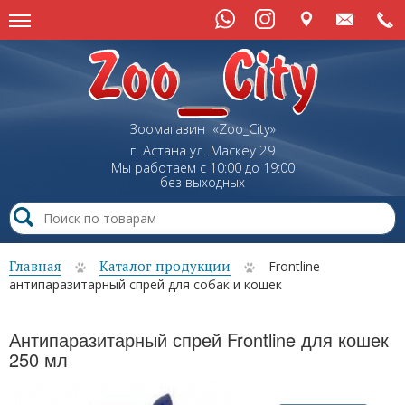
Зоомагазин «Zoo_City»
г. Астана
ул.
Маскеу
29
Мы работаем с 10:00 до 19:00
без выходных
Главная
Каталог продукции
Frontline
антипаразитарный спрей для собак и кошек
Антипаразитарный спрей Frontline для кошек
250 мл