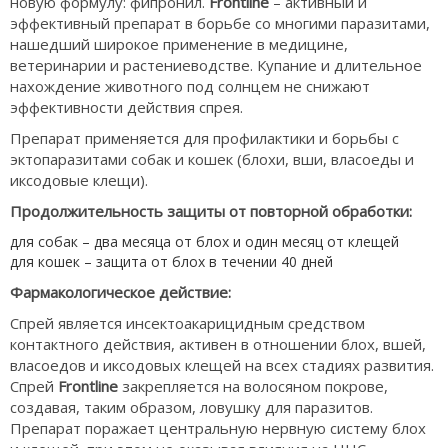
новую формулу: фипронил.
Frontline
– активный и
эффективный препарат в борьбе со многими паразитами,
нашедший широкое применение в медицине,
ветеринарии и растениеводстве. Купание и длительное
нахождение животного под солнцем не снижают
эффективности действия спрея.
Препарат применяется для профилактики и борьбы с
эктопаразитами собак и кошек (блохи, вши, власоеды и
иксодовые клещи).
Продолжительность защиты от повторной обработки:
для собак – два месяца от блох и один месяц от клещей
для кошек – защита от блох в течении 40 дней
Фармакологическое действие:
Спрей является инсектоакарицидным средством
контактного действия, активен в отношении блох, вшей,
власоедов и иксодовых клещей на всех стадиях развития.
Спрей
Frontline
закрепляется на волосяном покрове,
создавая, таким образом, ловушку для паразитов.
Препарат поражает центральную нервную систему блох