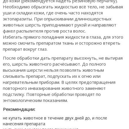
до кожи (рекомендуется надеть резиновую перчатку).
Необходимо обрызгать жидкостью всё тело, не забывая
уши и складки кожи, где очень часто находятся
эктопаразиты. При опрыскивании длинношерстных
животных шерсть приподнимают рукой и направляют
факел распылителя против роста волос.
Избегать прямого попадания жидкости в глаза, для этого
можно смочить препаратом ткань и осторожно втереть
препарат вокруг глаз.
После обработки дать препарату высохнуть, не вытирая
его, шерсть животного расчёсывают. До полного
высыхания шерсти нельзя позволять животным
слизывать препарат, подпускать их к огню или
нагревательным приборам. В целях предотвращения
повторного инвазирования животного заменяют
подстилку. Повторные обработки проводят по
энтомологическим показаниям.
Рекомендации:
не купать животное в течение двух дней до, и после
нанесения препарата