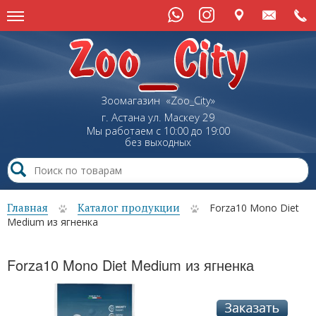
Зоомагазин «Zoo_City»
г. Астана
ул.
Маскеу
29
Мы работаем с 10:00 до 19:00
без выходных
Главная
Каталог продукции
Forza10 Mono Diet
Medium из ягненка
Forza10 Mono Diet Medium из ягненка