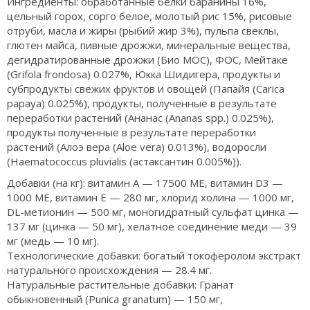
Ингредиенты: обработанные белки баранины 16%,
цельный горох, сорго белое, молотый рис 15%, рисовые
отруби, масла и жиры (рыбий жир 3%), пульпа свеклы,
глютен майса, пивные дрожжи, минеральные вещества,
дегидратированные дрожжи (Био МОС), ФОС, Мейтаке
(Grifola frondosa) 0.027%, Юкка Шидигера, продукты и
субпродукты свежих фруктов и овощей (Папайя (Carica
papaya) 0.025%), продукты, полученные в результате
переработки растений (Ананас (Ananas spp.) 0.025%),
продукты полученные в результате переработки
растений (Алоэ вера (Aloe vera) 0.013%), водоросли
(Haematococcus pluvialis (aстаксантин 0.005%)).
Добавки (на кг): витамин А — 17500 МЕ, витамин D3 —
1000 МЕ, витамин Е — 280 мг, хлорид холина — 1000 мг,
DL-метионин — 500 мг, моногидратный сульфат цинка —
137 мг (цинка — 50 мг), хелатное соединение меди — 39
мг (медь — 10 мг).
Технологические добавки: богатый токоферолом экстракт
натурального происхождения — 28.4 мг.
Натуральные растительные добавки: Гранат
обыкновенный (Punica granatum) — 150 мг,