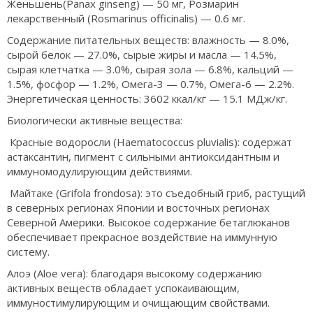
Женьшень(Panax ginseng) — 50 мг, Розмарин
лекарственный (Rosmarinus officinalis) — 0.6 мг.
Содержание питательных веществ: влажность — 8.0%,
сырой белок — 27.0%, сырые жиры и масла — 14.5%,
сырая клетчатка — 3.0%, сырая зола — 6.8%, кальций —
1.5%, фосфор — 1.2%, Омега-3 — 0.7%, Oмега-6 — 2.2%.
Энергетическая ценность: 3602 ккал/кг — 15.1 МДж/кг.
Биологически активные вещества:
Красные водоросли (Haematococcus pluvialis): содержат
астаксантин, пигмент с сильными антиоксидантным и
иммуномодулирующим действиями.
Майтаке (Grifola frondosa): это съедобный гриб, растущий
в северных регионах Японии и восточных регионах
Северной Америки. Высокое содержание бетаглюканов
обеспечивает прекрасное воздействие на иммунную
систему.
Алоэ (Aloe vera): благодаря высокому содержанию
активных веществ обладает успокаивающим,
иммуностимулирующим и очищающим свойствами.