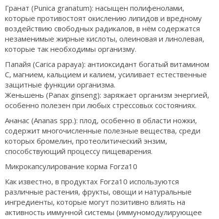
Гранат (Punica granatum): насыщен полифенолами,
которые противостоят окислению липидов и вредному
воздействию свободных радикалов, в нём содержатся
незаменимые жирные кислоты, олеиновая и линолевая,
которые так необходимы организму.
Папайя (Carica papaya): антиоксидант богатый витамином
С, магнием, кальцием и калием, усиливает естественные
защитные функции организма.
Женьшень (Panax ginseng): заряжает организм энергией,
особенно полезен при любых стрессовых состояниях.
Ананас (Ananas spp.): плод, особенно в области ножки,
содержит многочисленные полезные вещества, среди
которых бромелин, протеолитический энзим,
способствующий процессу пищеварения.
Микрокапсулирование корма Forza10
Как известно, в продуктах Forza10 используются
различные растения, фрукты, овощи и натуральные
ингредиенты, которые могут позитивно влиять на
активность иммунной системы (иммуномодулирующее