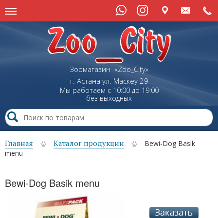
Зоомагазин «Zoo_City»
г. Астана
ул.
Маскеу
29
Мы работаем с 10:00 до 19:00
без выходных
Главная
Каталог продукции
Bewi-Dog Basik
menu
Bewi-Dog Basik menu