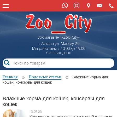
Зоомагазин «Zoo_City»
г. Астана
ул.
Маскеу
29
Мы работаем с 10:00 до 19:00
без выходных
Главная
Полезные статьи
Влажные корма для
кошек, консервы для кошек
Влажные корма для кошек, консервы для
кошек
13.07.23
Кормление кошек является одной из самых