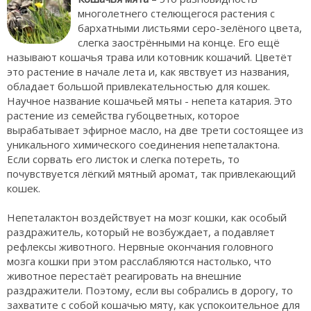
многолетнего стелющегося растения с
бархатными листьями серо-зелёного цвета,
слегка заострёнными на конце. Его ещё
называют кошачья трава или котовник кошачий. Цветёт
это растение в начале лета и, как явствует из названия,
обладает большой привлекательностью для кошек.
Научное название кошачьей мяты - непета катария. Это
растение из семейства губоцветных, которое
вырабатывает эфирное масло, на две трети состоящее из
уникального химического соединения непеталактона.
Если сорвать его листок и слегка потереть, то
почувствуется лёгкий мятный аромат, так привлекающий
кошек.
Непеталактон воздействует на мозг кошки, как особый
раздражитель, который не возбуждает, а подавляет
рефлексы животного. Нервные окончания головного
мозга кошки при этом расслабляются настолько, что
животное перестаёт реагировать на внешние
раздражители. Поэтому, если вы собрались в дорогу, то
захватите с собой кошачью мяту, как успокоительное для