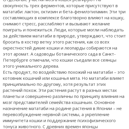
свокупность трех ферментов, которые присутствуют в
мататаби: лактон, октизин и бета-фенилэтиламин. Эти три
составляющих в комплексе благотворно влияют на кошку,
снимают стресс, расслабляют и вызывают желание
поиграть и понежиться. Люди, которые могли наблюдать
за действием мататаби в природе, утверждают, что стоит
бросить в костер ветку этого растения, как со всех
окрестностей дикие кошки и леопарды собираются на
этот аромат. А садоводы ботанического сада в Санкт-
Петербурге отмечали, что кошки съедали все сеянцы
этого уникального дерева.
Есть продукт, по воздействию похожий на мататаби – это
котовник кошачий или кошачья мята. Но мататаби влияет
принципиально по-другому, хотя результат этих
растений похож. Эти растения растут в разных местах
планеты и совершенно различны по принципу влияния на
мозг представителей семейства кошачьих. Основное
назначение мататаби на родине растения в Японии – не
перевозбуждение нервной системы, а укрепление
иммунитета кошки и поддержание психофизического
тонуса животного. С древних времен японцы