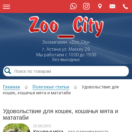
Зоомагазин «Zoo_City»
г. Астана
ул.
Маскеу
29
Мы работаем с 10:00 до 19:00
без выходных
Главная
Полезные статьи
Удовольствие для
кошек, кошачья мята и мататаби
Удовольствие для кошек, кошачья мята и
мататаби
25.09.2015
Кошачья мята
– это разновидность