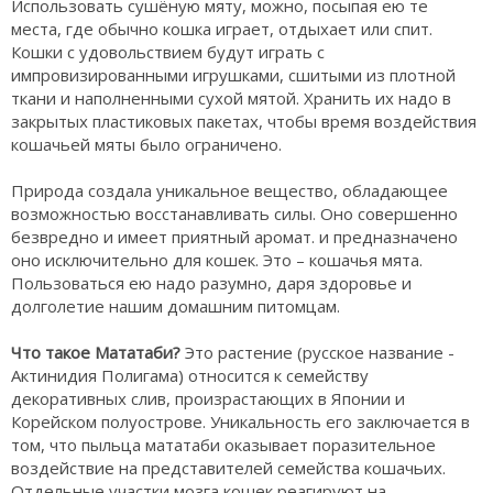
Использовать сушёную мяту, можно, посыпая ею те
места, где обычно кошка играет, отдыхает или спит.
Кошки с удовольствием будут играть с
импровизированными игрушками, сшитыми из плотной
ткани и наполненными сухой мятой. Хранить их надо в
закрытых пластиковых пакетах, чтобы время воздействия
кошачьей мяты было ограничено.
Природа создала уникальное вещество, обладающее
возможностью восстанавливать силы. Оно совершенно
безвредно и имеет приятный аромат. и предназначено
оно исключительно для кошек. Это – кошачья мята.
Пользоваться ею надо разумно, даря здоровье и
долголетие нашим домашним питомцам.
Что такое Мататаби?
Это растение (русское название -
Актинидия Полигама) относится к семейству
декоративных слив, произрастающих в Японии и
Корейском полуострове. Уникальность его заключается в
том, что пыльца мататаби оказывает поразительное
воздействие на представителей семейства кошачьих.
Отдельные участки мозга кошек реагируют на