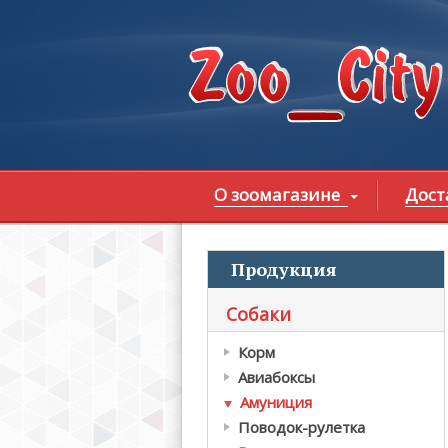
Перейти к основному содержанию
О зоомагазине
Дост
Продукция
В
Собаки
Корм
Авиабоксы
Амуниция
Поводок-рулетка