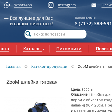
WhatsApp
Instagram
Напис
Телефон в Астане
8 (7172)
383-591
авка
Каталог
Питомники
Полезн
Главная
Каталог продукции
ZooM шлейка тяго
ы здесь
ZooM шлейка тяговая
Цена:
8500 тг
Описание:
Шлейка для 
пород с обхватом гру
лапами) 90-120см. Пр
и развития мускулатур