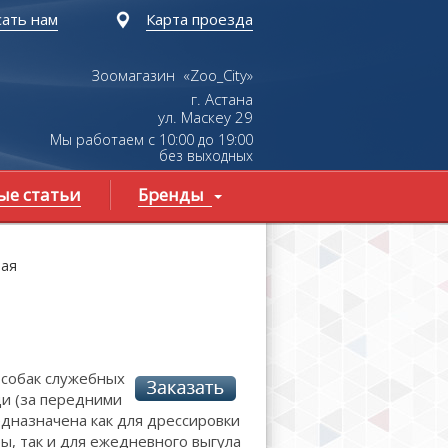
ать нам
Карта проезда
Зоомагазин «Zoo_City»
г. Астана
ул.
Маскеу
29
Мы работаем с 10:00 до 19:00
без выходных
ые статьи
Бренды
вая
собак служебных
ди (за передними
едназначена как для дрессировки
ы, так и для ежедневного выгула