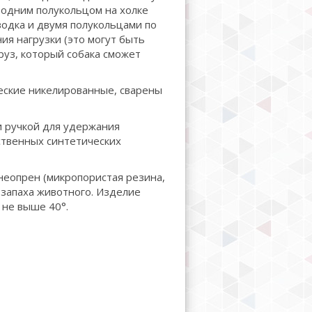
одним полукольцом на холке
водка и двумя полукольцами по
ия нагрузки (это могут быть
руз, который собака сможет
еские никелированные, сварены
 ручкой для удержания
ественных синтетических
неопрен (микропористая резина,
 запаха животного. Изделие
 не выше 40°.