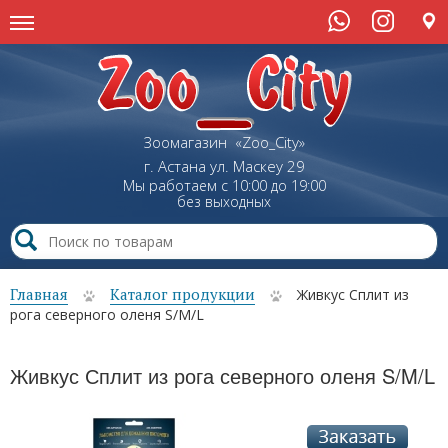
Зоомагазин «Zoo_City»
г. Астана
ул.
Маскеу
29
Мы работаем с 10:00 до 19:00
без выходных
Главная
Каталог продукции
Живкус Сплит из
рога северного оленя S/M/L
Живкус Сплит из рога северного оленя S/M/L